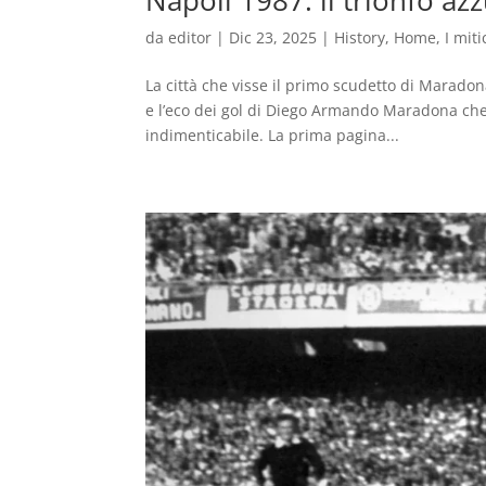
Napoli 1987: il trionfo az
da
editor
|
Dic 23, 2025
|
History
,
Home
,
I miti
La città che visse il primo scudetto di Maradona
e l’eco dei gol di Diego Armando Maradona che 
indimenticabile. La prima pagina...