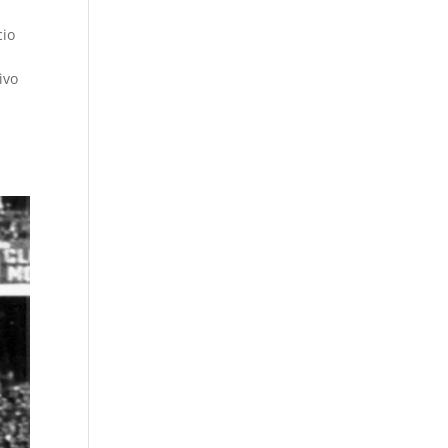
cio
ivo