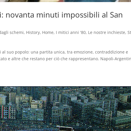
: novanta minuti impossibili al San
dagli schemi
,
History
,
Home
,
I mitici anni '80
,
Le nostre inchieste
,
S
i al suo popolo: una partita unica, tra emozione, contraddizione e
ltato e altre che restano per ciò che rappresentano. Napoli-Argenti