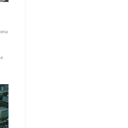
toria
na