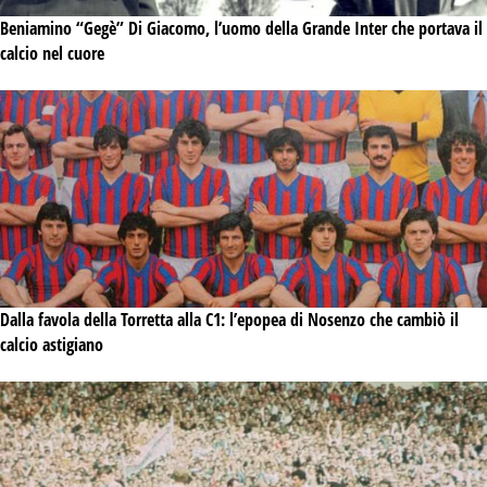
Beniamino “Gegè” Di Giacomo, l’uomo della Grande Inter che portava il
calcio nel cuore
Dalla favola della Torretta alla C1: l’epopea di Nosenzo che cambiò il
calcio astigiano