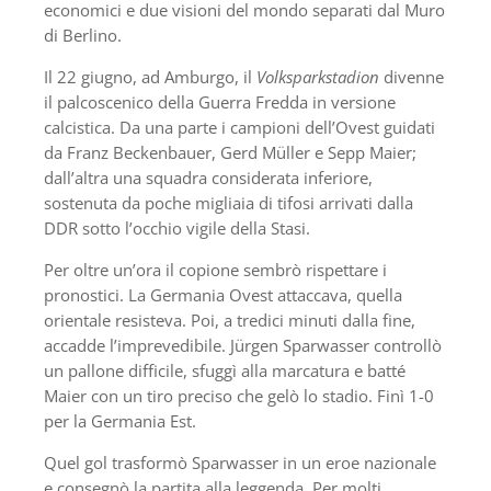
economici e due visioni del mondo separati dal Muro
di Berlino.
Il 22 giugno, ad Amburgo, il
Volksparkstadion
divenne
il palcoscenico della Guerra Fredda in versione
calcistica. Da una parte i campioni dell’Ovest guidati
da Franz Beckenbauer, Gerd Müller e Sepp Maier;
dall’altra una squadra considerata inferiore,
sostenuta da poche migliaia di tifosi arrivati dalla
DDR sotto l’occhio vigile della Stasi.
Per oltre un’ora il copione sembrò rispettare i
pronostici. La Germania Ovest attaccava, quella
orientale resisteva. Poi, a tredici minuti dalla fine,
accadde l’imprevedibile. Jürgen Sparwasser controllò
un pallone difficile, sfuggì alla marcatura e batté
Maier con un tiro preciso che gelò lo stadio. Finì 1-0
per la Germania Est.
Quel gol trasformò Sparwasser in un eroe nazionale
e consegnò la partita alla leggenda. Per molti