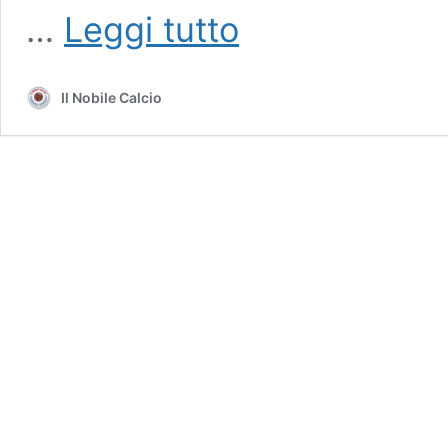
La
…
Leggi tutto
trama
di
uno
Il Nobile Calcio
scandalo