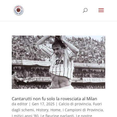
Cantarutti non fu solo la rovesciata al Milan
da
editor
|
Gen 17, 2025
|
Calcio di provincia
,
Fuori
dagli schemi
,
History
,
Home
,
I Campioni di Provincia
,
I mitici anni '80
,
Le figurine parlanti
,
Le nostre