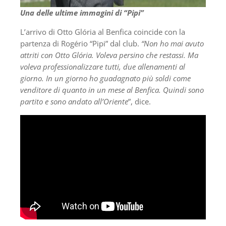
Una delle ultime immagini di “Pipi”
L’arrivo di Otto Glória al Benfica coincide con la
partenza di Rogério “Pipi” dal club.
“Non ho mai avuto
attriti con Otto Glória. Voleva persino che restassi. Ma
voleva professionalizzare tutti, due allenamenti al
giorno. In un giorno ho guadagnato più soldi come
venditore di quanto in un mese al Benfica. Quindi sono
partito e sono andato all’Oriente
”, dice.