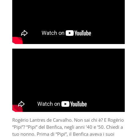
Rogério Lantres de Carvalho. Non sai chi è? E Rogério
“Pipi”? “Pipi” del Benfica, negli anni ’40 e ’50. Chiedi a
tuo nonno. Prima di “Pipi”, il Benfica aveva i suoi