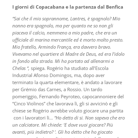
I giorni di Copacabana e la partenza dal Benfica
“Sai che il mio soprannome, Lantres, è spagnolo? Mio
nonno era spagnolo, ma per quanto ne so non gli
piaceva il calcio, nemmeno a mio padre, che era un
ufficiale di marina mercantile ed è morto molto presto.
Mio fratello, Armindo França, era davvero bravo.
Vivevamo nel quartiere di Madre de Deus, ed era l’idolo
in fondo alla strada. Mi ha portato ad allenarmi a
Chelas “,
spiega. Rogério ha studiato all’Escola
Industrial Afonso Domingos, ma, dopo aver
terminato la quarta elementare, è andato a lavorare
per Grémio das Carnes, a Rossio. Un tardo
pomeriggio, Fernando Peyroteo, capocannoniere del
“Cinco Violinos” che lavorava lì, gli si avvicinò e gli
chiese se Rogério avrebbe voluto giocare una partita
con i lavoratori lì…
“Ho detto di si. Non sapeva che ero
un calciatore. Mi chiede: ‘E dove vuoi giocare? Più
avanti, più indietro? ‘. Gli ho detto che ho giocato