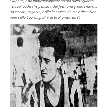
ovunque, e ho immediatamente notato dallo sguardo
nei suoi occhi che pensava che fossi una grande merda.
Ho giocato, segnato, e alla fine viene da me e dice: ‘Devi
venire allo Sporting. Dirò di te al presidente”.