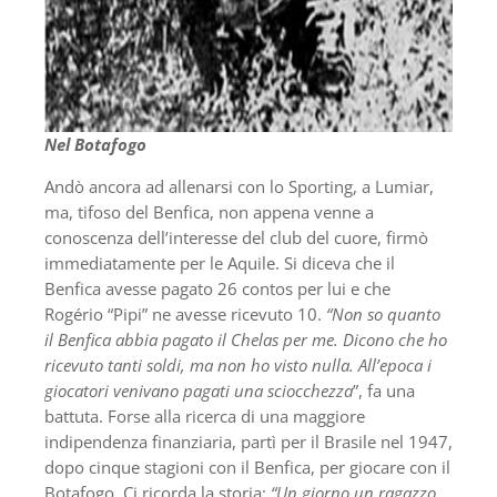
Nel Botafogo
Andò ancora ad allenarsi con lo Sporting, a Lumiar,
ma, tifoso del Benfica, non appena venne a
conoscenza dell’interesse del club del cuore, firmò
immediatamente per le Aquile. Si diceva che il
Benfica avesse pagato 26 contos per lui e che
Rogério “Pipi” ne avesse ricevuto 10.
“Non so quanto
il Benfica abbia pagato il Chelas per me. Dicono che ho
ricevuto tanti soldi, ma non ho visto nulla. All’epoca i
giocatori venivano pagati una sciocchezza
”, fa una
battuta. Forse alla ricerca di una maggiore
indipendenza finanziaria, partì per il Brasile nel 1947,
dopo cinque stagioni con il Benfica, per giocare con il
Botafogo. Ci ricorda la storia:
“Un giorno un ragazzo