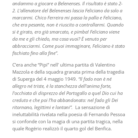
andammo a giocare a Belenenses. Il risultato è stato 2-
2. L’allenatore del Belenenses lascia Feliciano da solo a
marcarmi. Chico Ferreira mi passa la palla e Feliciano,
che era pesante, non è riuscito a controllarmi. Quando
si è girato, ero già smarcato, e pimba! Feliciano viene
da me e gli chiedo, ma cosa vuoi? È venuto per
abbracciarmi. Come puoi immaginare, Feliciano è stato
fischiato fino alla fine”
.
C’era anche “Pipi” nell’ ultima partita di Valentino
Mazzola e della squadra granata prima della tragedia
di Superga del 4 maggio 1949.
“Il fado non è né
allegro né triste, è la stanchezza dell’anima forte,
l’occhiata di disprezzo del Portogallo a quel Dio cui ha
creduto e che poi l’ha abbandonato: nel fado gli Dei
ritornano, legittimi e lontani”.
La sensazione di
ineluttabilità rivelata nella poesia di Fernando Pessoa
si confonde con la magia di una partita tragica, nella
quale Rogério realizzò il quarto gol del Benfica.