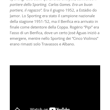
portiere dello Sporting. Carlos Gomes. Era un buon
portiere, il ragazzo”.
Era il giugno 1952, a Estádio do
Jamor. Lo Sporting era stato il campione nazionale
della stagione 1951-‘52, ma il Benfica era arrivato in
finale come detentore della Coppa. Rogério “Pipi” era
l’asso di un Benfica, dove un certo José Águas iniziò a
emergere, mentre nello Sporting dei “Cinco Violinos”
erano rimasti solo Travassos e Albano.