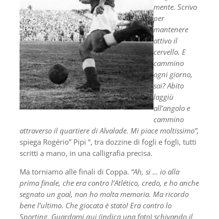
mente. Scrivo
per
mantenere
attivo il
cervello. E
cammino
ogni giorno,
sai? Abito
laggiù
all’angolo e
cammino
attraverso il quartiere di Alvalade. Mi piace moltissimo”,
spiega Rogério” Pipi “, tra dozzine di fogli e fogli, tutti
scritti a mano, in una calligrafia precisa.
Ma torniamo alle finali di Coppa.
“Ah, sì … io alla
prima finale, che era contro l’Atlético, credo, e ho anche
segnato un goal, non ho molta memoria. Ma ricordo
bene l’ultimo. Che giocata è stato! Era contro lo
Sporting. Guardami qui (indica una foto) schivando il