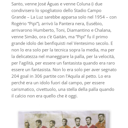
Santo, venne José Águas e venne Coluna (i due
condivisero lo spogliatoio dello Stadio Campo
Grande – La Luz sarebbe apparsa solo nel 1954 – con
Rogério “Pipi”), arrivò la Pantera nera, Eusébio,
arrivarono Humberto, Toni, Diamantino e Chalana,
venne Simão, ora c’è Gaitán, ma “Pipi” fu il primo
grande idolo dei benfiquisti nel Ventesimo secolo. E
non lo era solo per la tecnica sopra la media, ma per
la delicatezza nel maneggiare la palla, per la velocità,
per l’agilità, per essere un fantasista quando era raro
essere un fantasista. Non lo era solo per aver segnato
204 goal in 306 partite con l’Aquila al petto. Lo era
perché era un idolo fuori dal campo, per essere
carismatico, civettuolo, una stella della palla quando
il calcio non era quello che è oggi.