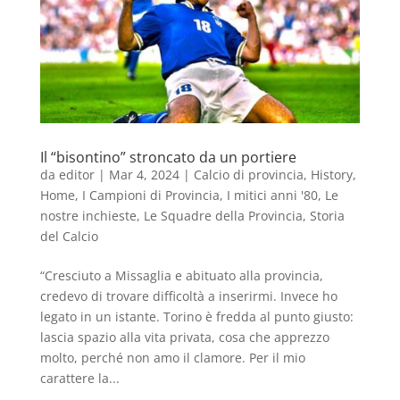
Il “bisontino” stroncato da un portiere
da
editor
|
Mar 4, 2024
|
Calcio di provincia
,
History
,
Home
,
I Campioni di Provincia
,
I mitici anni '80
,
Le
nostre inchieste
,
Le Squadre della Provincia
,
Storia
del Calcio
“Cresciuto a Missaglia e abituato alla provincia,
credevo di trovare difficoltà a inserirmi. Invece ho
legato in un istante. Torino è fredda al punto giusto:
lascia spazio alla vita privata, cosa che apprezzo
molto, perché non amo il clamore. Per il mio
carattere la...