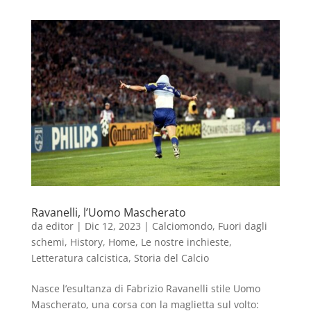
Ravanelli, l’Uomo Mascherato
da
editor
|
Dic 12, 2023
|
Calciomondo
,
Fuori dagli
schemi
,
History
,
Home
,
Le nostre inchieste
,
Letteratura calcistica
,
Storia del Calcio
Nasce l’esultanza di Fabrizio Ravanelli stile Uomo
Mascherato, una corsa con la maglietta sul volto: