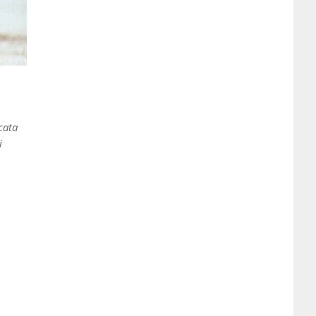
cata
i