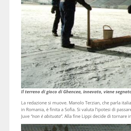
Il terreno di gioco di Ghencea
, innevato,
viene segnato
La redazione si muove. Manolo Terzian, che parla italia
in Romania, è finita a Sofia. Si valuta l’ipotesi di pass
Juve
“non è abituata”
. Alla fine Lippi decide di tornare i