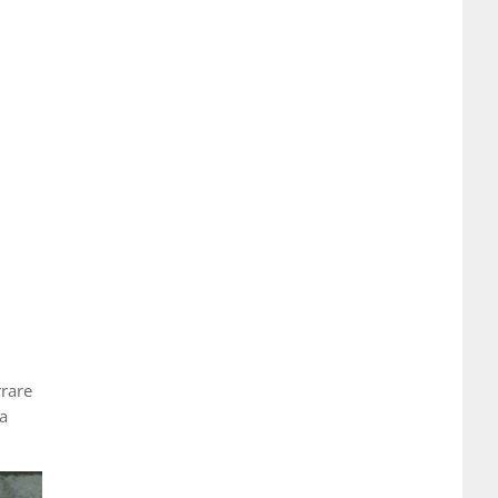
rrare
la