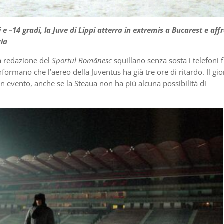
 e –14 gradi, la Juve di Lippi atterra in extremis a Bucarest e aff
ria
a redazione del
Sportul Românesc
squillano senza sosta i telefoni fi
nformano che l’aereo della Juventus ha già tre ore di ritardo. Il gi
un evento, anche se la Steaua non ha più alcuna possibilità di