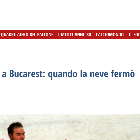
L QUADRILATERO DEL PALLONE
L QUADRILATERO DEL PALLONE
I MITICI ANNI ’80
I MITICI ANNI ’80
CALCIOMONDO
CALCIOMONDO
IL FO
IL FO
s a Bucarest: quando la neve fermò