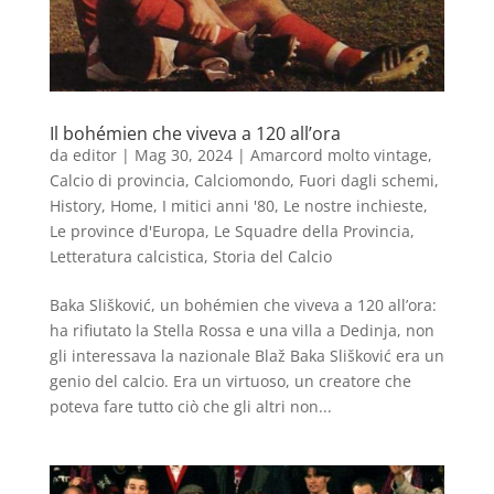
Il bohémien che viveva a 120 all’ora
da
editor
|
Mag 30, 2024
|
Amarcord molto vintage
,
Calcio di provincia
,
Calciomondo
,
Fuori dagli schemi
,
History
,
Home
,
I mitici anni '80
,
Le nostre inchieste
,
Le province d'Europa
,
Le Squadre della Provincia
,
Letteratura calcistica
,
Storia del Calcio
Baka Slišković, un bohémien che viveva a 120 all’ora:
ha rifiutato la Stella Rossa e una villa a Dedinja, non
gli interessava la nazionale Blaž Baka Slišković era un
genio del calcio. Era un virtuoso, un creatore che
poteva fare tutto ciò che gli altri non...