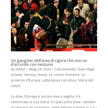
Un gangster dell’area di rigore che non va
d’accordo con nessuno
da
editor
|
Mag 24, 2024
|
Calciomondo
,
Fuori dagli
schemi
,
History
,
Home
,
Le nostre inchieste
,
Le
province d'Europa
,
Letteratura calcistica
,
Storia del
Calcio
Là dove l’Europa è ancora viva e vegeta, lì è
cominciata la sua storia. In quel porto dove i berberi
incontrano gli shardana, nelle bettole fumose in cui i