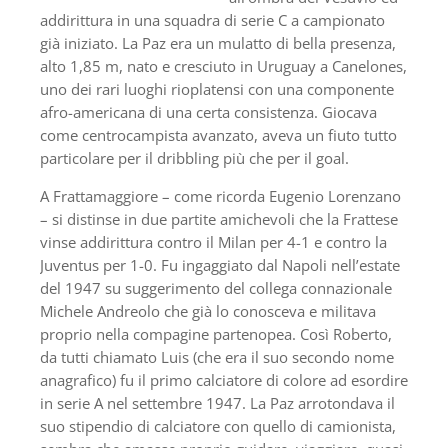
addirittura in una squadra di serie C a campionato
già iniziato. La Paz era un mulatto di bella presenza,
alto 1,85 m, nato e cresciuto in Uruguay a Canelones,
uno dei rari luoghi rioplatensi con una componente
afro-americana di una certa consistenza. Giocava
come centrocampista avanzato, aveva un fiuto tutto
particolare per il dribbling più che per il goal.
A Frattamaggiore – come ricorda Eugenio Lorenzano
– si distinse in due partite amichevoli che la Frattese
vinse addirittura contro il Milan per 4-1 e contro la
Juventus per 1-0. Fu ingaggiato dal Napoli nell’estate
del 1947 su suggerimento del collega connazionale
Michele Andreolo che già lo conosceva e militava
proprio nella compagine partenopea. Così Roberto,
da tutti chiamato Luis (che era il suo secondo nome
anagrafico) fu il primo calciatore di colore ad esordire
in serie A nel settembre 1947. La Paz arrotondava il
suo stipendio di calciatore con quello di camionista,