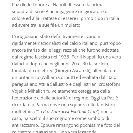
Paz diede l’onore al Napoli di essere la prima
squadra di serie A ad ingaggiare un giocatore di
colore ed alla Frattese di essere il primo club in Italia
ad avere tra le sue file un mulatto.
L’uruguaiano sfatò definitivamente i canoni
rigidamente nazionalisti del calcio italiano, purtroppo
ancora intriso dalle leggi razziali che furono adottate
dal regime fascista nel 1938. Per il Napoli fu una vera
rivincita dopo che negli anni ’20 e ’30 la società
fondata da un ebreo (Giorgio Ascarelli), allenata da
un britannico (William Corbutt) ed esaltata dall’italo-
paraguaiano Attila Sallustro e dagli istriani croatofoni
Vojak e Mihalich fu velatamente osteggiata dalla
federazione e dalle autorità di regime. Oggi La Paz è
ricordato a Parma dove una squadra dilettantistica
multietnica
“La Paz Antiracist Football Club”
, non a
caso, ha scelto il suo cognome come simbolo di
antirazzismo. Eppure rimangono pochissime foto del
calciatore uruguaiano. Una vera leggenda