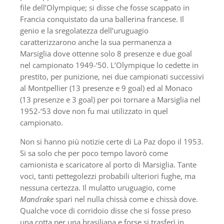
file dell’Olympique; si disse che fosse scappato in
Francia conquistato da una ballerina francese. Il
genio e la sregolatezza dell’uruguagio
caratterizzarono anche la sua permanenza a
Marsiglia dove ottenne solo 8 presenze e due goal
nel campionato 1949-‘50. L’Olympique lo cedette in
prestito, per punizione, nei due campionati successivi
al Montpellier (13 presenze e 9 goal) ed al Monaco
(13 presenze e 3 goal) per poi tornare a Marsiglia nel
1952-‘53 dove non fu mai utilizzato in quel
campionato.
Non si hanno più notizie certe di La Paz dopo il 1953.
Si sa solo che per poco tempo lavorò come
camionista e scaricatore al porto di Marsiglia. Tante
voci, tanti pettegolezzi probabili ulteriori fughe, ma
nessuna certezza. Il mulatto uruguagio, come
Mandrake
sparì nel nulla chissà come e chissà dove.
Qualche voce di corridoio disse che si fosse preso
una cotta per una brasiliana e forse si trasferì in