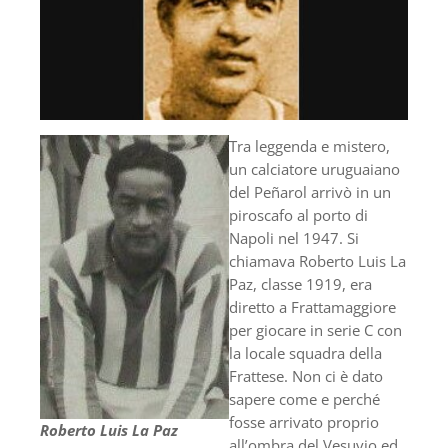
Tra leggenda e mistero,
un calciatore uruguaiano
del Peñarol arrivò in un
piroscafo al porto di
Napoli nel 1947. Si
chiamava Roberto Luis La
Paz, classe 1919, era
diretto a Frattamaggiore
per giocare in serie C con
la locale squadra della
Frattese. Non ci è dato
sapere come e perché
fosse arrivato proprio
Roberto Luis La Paz
all’ombra del Vesuvio ed