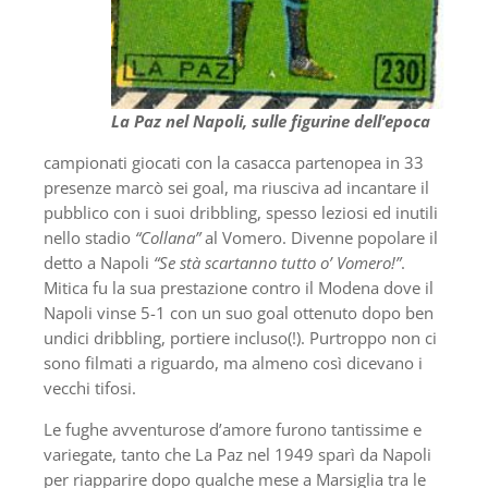
La Paz nel Napoli, sulle figurine dell’epoca
campionati giocati con la casacca partenopea in 33
presenze marcò sei goal, ma riusciva ad incantare il
pubblico con i suoi dribbling, spesso leziosi ed inutili
nello stadio
“Collana”
al Vomero. Divenne popolare il
detto a Napoli
“Se stà scartanno tutto o’ Vomero!”
.
Mitica fu la sua prestazione contro il Modena dove il
Napoli vinse 5-1 con un suo goal ottenuto dopo ben
undici dribbling, portiere incluso(!). Purtroppo non ci
sono filmati a riguardo, ma almeno così dicevano i
vecchi tifosi.
Le fughe avventurose d’amore furono tantissime e
variegate, tanto che La Paz nel 1949 sparì da Napoli
per riapparire dopo qualche mese a Marsiglia tra le