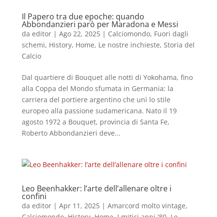
Il Papero tra due epoche: quando
Abbondanzieri parò per Maradona e Messi
da
editor
|
Ago 22, 2025
|
Calciomondo
,
Fuori dagli
schemi
,
History
,
Home
,
Le nostre inchieste
,
Storia del
Calcio
Dal quartiere di Bouquet alle notti di Yokohama, fino
alla Coppa del Mondo sfumata in Germania: la
carriera del portiere argentino che unì lo stile
europeo alla passione sudamericana. Nato il 19
agosto 1972 a Bouquet, provincia di Santa Fe,
Roberto Abbondanzieri deve...
Leo Beenhakker: l’arte dell’allenare oltre i
confini
da
editor
|
Apr 11, 2025
|
Amarcord molto vintage
,
Calciomondo
,
History
,
Home
,
I mitici anni '80
,
Le