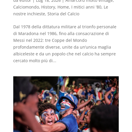
da
editor
|
Lug 18, 2026
|
Amarcord molto vintage
,
Calciomondo
,
History
,
Home
,
I mitici anni '80
,
Le
nostre inchieste
,
Storia del Calcio
Dal 1978 della dittatura militare al trionfo personale
di Maradona nel 1986, fino alla consacrazione di
Messi nel 2022: tre Coppe del Mondo
profondamente diverse, unite da un’unica maglia
albiceleste e da un popolo che nel calcio ha sempre
cercato molto più di...