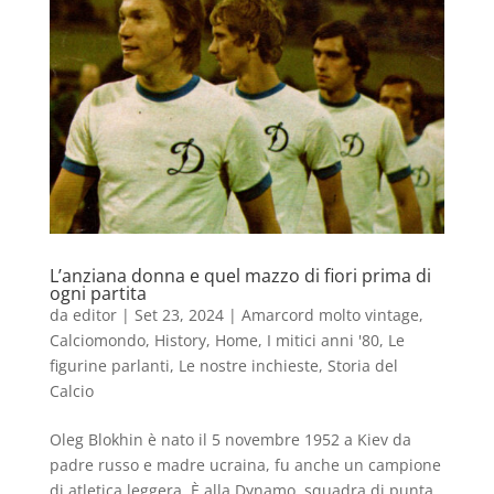
L’anziana donna e quel mazzo di fiori prima di
ogni partita
da
editor
|
Set 23, 2024
|
Amarcord molto vintage
,
Calciomondo
,
History
,
Home
,
I mitici anni '80
,
Le
figurine parlanti
,
Le nostre inchieste
,
Storia del
Calcio
Oleg Blokhin è nato il 5 novembre 1952 a Kiev da
padre russo e madre ucraina, fu anche un campione
di atletica leggera. È alla Dynamo, squadra di punta