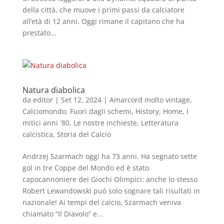
della città, che muove i primi passi da calciatore
all’età di 12 anni. Oggi rimane il capitano che ha
prestato...
Natura diabolica
da
editor
|
Set 12, 2024
|
Amarcord molto vintage
,
Calciomondo
,
Fuori dagli schemi
,
History
,
Home
,
I
mitici anni '80
,
Le nostre inchieste
,
Letteratura
calcistica
,
Storia del Calcio
Andrzej Szarmach oggi ha 73 anni. Ha segnato sette
gol in tre Coppe del Mondo ed è stato
capocannoniere dei Giochi Olimpici: anche lo stesso
Robert Lewandowski può solo sognare tali risultati in
nazionale! Ai tempi del calcio, Szarmach veniva
chiamato “Il Diavolo” e...