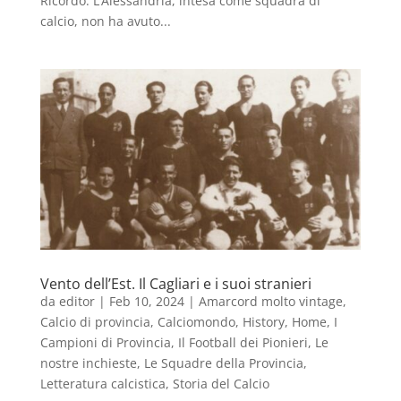
Ricordo. L’Alessandria, intesa come squadra di
calcio, non ha avuto...
Vento dell’Est. Il Cagliari e i suoi stranieri
da
editor
|
Feb 10, 2024
|
Amarcord molto vintage
,
Calcio di provincia
,
Calciomondo
,
History
,
Home
,
I
Campioni di Provincia
,
Il Football dei Pionieri
,
Le
nostre inchieste
,
Le Squadre della Provincia
,
Letteratura calcistica
,
Storia del Calcio