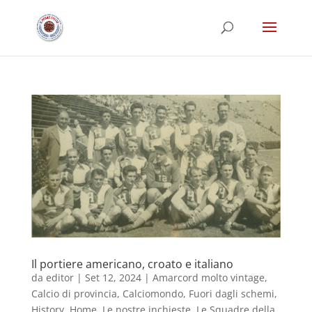
Il portiere americano, croato e italiano
da
editor
|
Set 12, 2024
|
Amarcord molto vintage
,
Calcio di provincia
,
Calciomondo
,
Fuori dagli schemi
,
History
,
Home
,
Le nostre inchieste
,
Le Squadre della