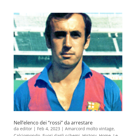
Nell’elenco dei “rossi” da arrestare
da
editor
|
Feb 4, 2023
|
Amarcord molto vintage
,
Calciomondo
,
Fuori dagli schemi
,
History
,
Home
,
Le