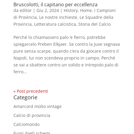
Bruscolotti, il capitano per eccellenza
da
editor
|
Giu 2, 2024
|
History
,
Home
,
I Campioni
di Provincia
,
Le nostre inchieste
,
Le Squadre della
Provincia
,
Letteratura calcistica
,
Storia del Calcio
Perché lo chiamassero palo ‘e fierro, potrebbe
spiegarcelo Preben Elkjaer. Se contro la Juve segnava
pure senza scarpe, quando c’era da giocare contro il
Napoli, lui non scendeva proprio in campo. Perché
se vai a sbattere contro un solido e intrepido palo di
ferro...
« Post precedenti
Categorie
Amarcord molto vintage
Calcio di provincia
Calciomondo
Fuori dagli schemi