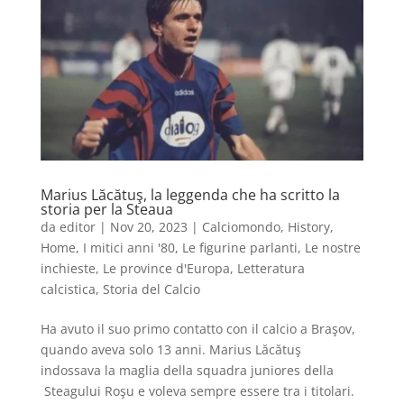
Marius Lăcătuş, la leggenda che ha scritto la
storia per la Steaua
da
editor
|
Nov 20, 2023
|
Calciomondo
,
History
,
Home
,
I mitici anni '80
,
Le figurine parlanti
,
Le nostre
inchieste
,
Le province d'Europa
,
Letteratura
calcistica
,
Storia del Calcio
Ha avuto il suo primo contatto con il calcio a Braşov,
quando aveva solo 13 anni. Marius Lăcătuş
indossava la maglia della squadra juniores della
Steagului Roşu e voleva sempre essere tra i titolari.