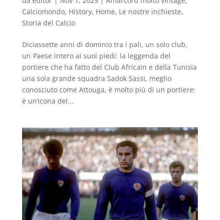
da
editor
|
Nov 1, 2025
|
Amarcord molto vintage
,
Calciomondo
,
History
,
Home
,
Le nostre inchieste
,
Storia del Calcio
Diciassette anni di dominio tra i pali, un solo club,
un Paese intero ai suoi piedi: la leggenda del
portiere che ha fatto del Club Africain e della Tunisia
una sola grande squadra Sadok Sassi, meglio
conosciuto come Attouga, è molto più di un portiere:
è un’icona del...