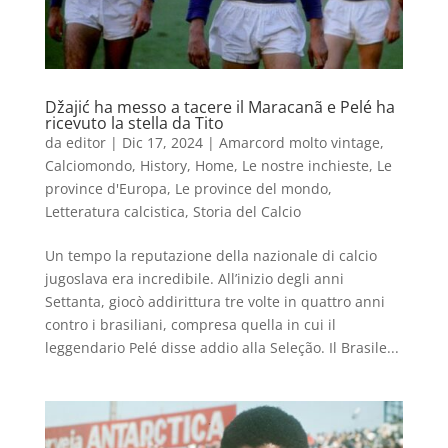
Džajić ha messo a tacere il Maracanã e Pelé ha
ricevuto la stella da Tito
da
editor
|
Dic 17, 2024
|
Amarcord molto vintage
,
Calciomondo
,
History
,
Home
,
Le nostre inchieste
,
Le
province d'Europa
,
Le province del mondo
,
Letteratura calcistica
,
Storia del Calcio
Un tempo la reputazione della nazionale di calcio
jugoslava era incredibile. All’inizio degli anni
Settanta, giocò addirittura tre volte in quattro anni
contro i brasiliani, compresa quella in cui il
leggendario Pelé disse addio alla Seleção. Il Brasile...