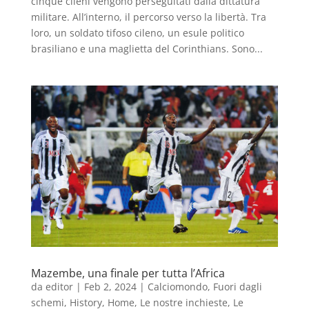
cinque cileni vengono perseguitati dalla dittatura
militare. All’interno, il percorso verso la libertà. Tra
loro, un soldato tifoso cileno, un esule politico
brasiliano e una maglietta del Corinthians. Sono...
Mazembe, una finale per tutta l’Africa
da
editor
|
Feb 2, 2024
|
Calciomondo
,
Fuori dagli
schemi
,
History
,
Home
,
Le nostre inchieste
,
Le