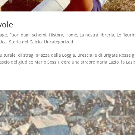
vole
tage
,
Fuori dagli schemi
,
History
,
Home
,
La nostra libreria
,
Le figuri
tica
,
Storia del Calcio
,
Uncategorized
ulturale, di stragi (Piazza della Loggia, Brescia) e di Brigate Rosse g
ascio del giudice Mario Sossi), c’era una straordinaria Lazio, la Lazi