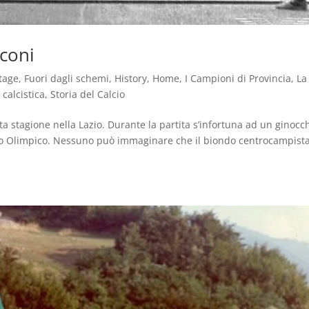
cconi
tage
,
Fuori dagli schemi
,
History
,
Home
,
I Campioni di Provincia
,
La
 calcistica
,
Storia del Calcio
ta stagione nella Lazio. Durante la partita s’infortuna ad un ginocc
io Olimpico. Nessuno può immaginare che il biondo centrocampist