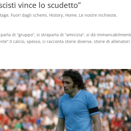
cisti vince lo scudetto”
ntage
,
Fuori dagli schemi
,
History
,
Home
,
Le nostre inchieste
,
arla di “gruppo”, si straparla di “amicizia”, si dà immancabilment
te”.Il calcio, spesso, ci racconta storie diverse, storie di allenatori