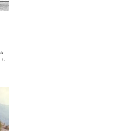
hio
a ha