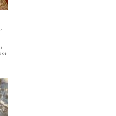
ne
ià
o del