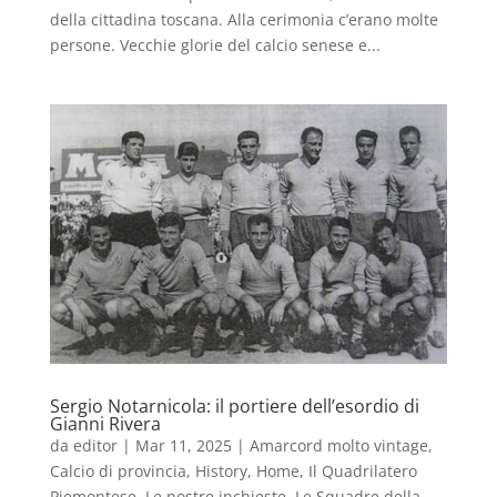
della cittadina toscana. Alla cerimonia c’erano molte
persone. Vecchie glorie del calcio senese e...
Sergio Notarnicola: il portiere dell’esordio di
Gianni Rivera
da
editor
|
Mar 11, 2025
|
Amarcord molto vintage
,
Calcio di provincia
,
History
,
Home
,
Il Quadrilatero
Piemontese
,
Le nostre inchieste
,
Le Squadre della