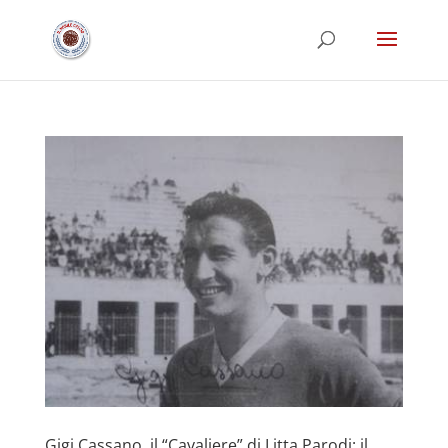
Gigi Cassano, il “Cavaliere” di Litta Parodi: il