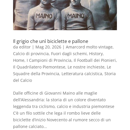
Il grigio che unì biciclette e pallone
da
editor
|
Mag 20, 2026
|
Amarcord molto vintage
,
Calcio di provincia
,
Fuori dagli schemi
,
History
,
Home
,
I Campioni di Provincia
,
Il Football dei Pionieri
,
Il Quadrilatero Piemontese
,
Le nostre inchieste
,
Le
Squadre della Provincia
,
Letteratura calcistica
,
Storia
del Calcio
Dalle officine di Giovanni Maino alle maglie
dell’Alessandria: la storia di un colore diventato
leggenda tra ciclismo, calcio e industria piemontese
C’è un filo sottile che lega il rombo lieve delle
biciclette d’inizio Novecento al rumore secco di un
pallone calciato...