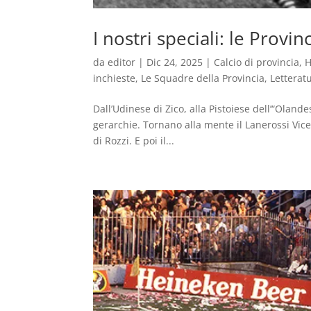
I nostri speciali: le Provinc
da
editor
|
Dic 24, 2025
|
Calcio di provincia
,
H
inchieste
,
Le Squadre della Provincia
,
Letteratu
Dall’Udinese di Zico, alla Pistoiese dell’“Olande
gerarchie. Tornano alla mente il Lanerossi Vicen
di Rozzi. E poi il...