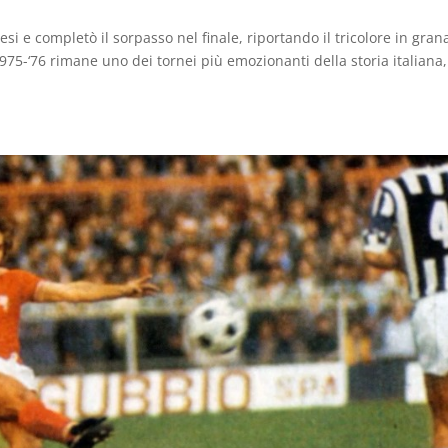
esi e completò il sorpasso nel finale, riportando il tricolore in gran
975-‘76 rimane uno dei tornei più emozionanti della storia italiana,