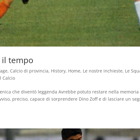
e il tempo
tage
,
Calcio di provincia
,
History
,
Home
,
Le nostre inchieste
,
Le Squ
l Calcio
enica che diventò leggenda Avrebbe potuto restare nella memoria
vviso, preciso, capace di sorprendere Dino Zoff e di lasciare un se