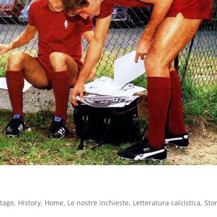
ntage
,
History
,
Home
,
Le nostre inchieste
,
Letteratura calcistica
,
Sto