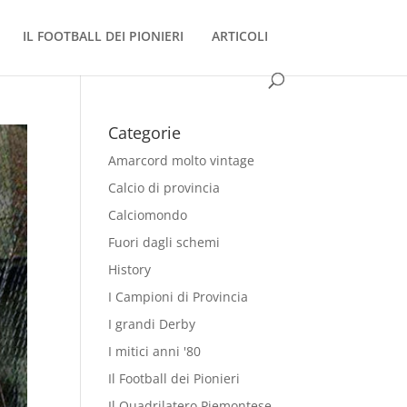
IL FOOTBALL DEI PIONIERI
ARTICOLI
Categorie
Amarcord molto vintage
Calcio di provincia
Calciomondo
Fuori dagli schemi
History
I Campioni di Provincia
I grandi Derby
I mitici anni '80
Il Football dei Pionieri
Il Quadrilatero Piemontese