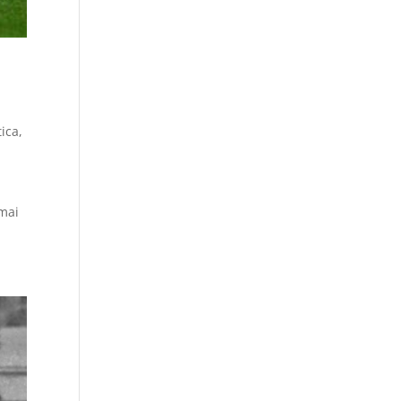
tica
,
 mai