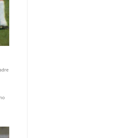
adre
gno