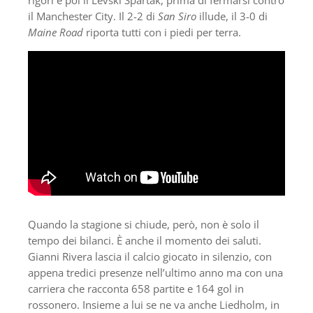
il Manchester City. Il 2-2 di
San Siro
illude, il 3-0 di
Maine Road
riporta tutti con i piedi per terra.
Quando la stagione si chiude, però, non è solo il
tempo dei bilanci. È anche il momento dei saluti.
Gianni Rivera lascia il calcio giocato in silenzio, con
appena tredici presenze nell’ultimo anno ma con una
carriera che racconta 658 partite e 164 gol in
rossonero. Insieme a lui se ne va anche Liedholm, in