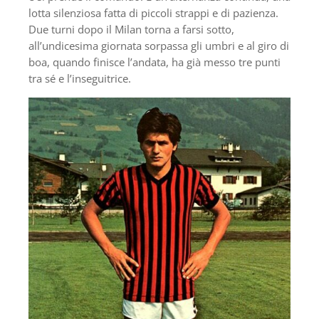
lotta silenziosa fatta di piccoli strappi e di pazienza.
Due turni dopo il Milan torna a farsi sotto,
all’undicesima giornata sorpassa gli umbri e al giro di
boa, quando finisce l’andata, ha già messo tre punti
tra sé e l’inseguitrice.