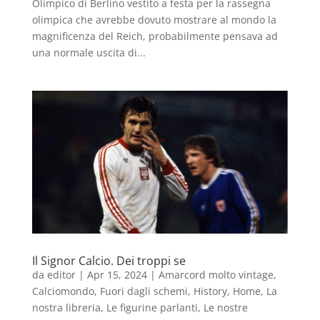
Olimpico di Berlino vestito a festa per la rassegna
olimpica che avrebbe dovuto mostrare al mondo la
magnificenza del Reich, probabilmente pensava ad
una normale uscita di...
Il Signor Calcio. Dei troppi se
da
editor
|
Apr 15, 2024
|
Amarcord molto vintage
,
Calciomondo
,
Fuori dagli schemi
,
History
,
Home
,
La
nostra libreria
,
Le figurine parlanti
,
Le nostre