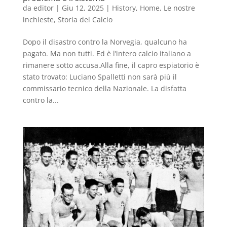
da
editor
|
Giu 12, 2025
|
History
,
Home
,
Le nostre
inchieste
,
Storia del Calcio
Dopo il disastro contro la Norvegia, qualcuno ha
pagato. Ma non tutti. Ed è l’intero calcio italiano a
rimanere sotto accusa.Alla fine, il capro espiatorio è
stato trovato: Luciano Spalletti non sarà più il
commissario tecnico della Nazionale. La disfatta
contro la...