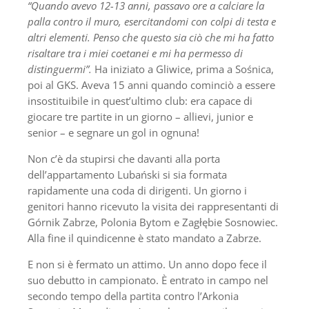
“Quando avevo 12-13 anni, passavo ore a calciare la
palla contro il muro, esercitandomi con colpi di testa e
altri elementi. Penso che questo sia ciò che mi ha fatto
risaltare tra i miei coetanei e mi ha permesso di
distinguermi”.
Ha iniziato a Gliwice, prima a Sośnica,
poi al GKS. Aveva 15 anni quando cominciò a essere
insostituibile in quest’ultimo club: era capace di
giocare tre partite in un giorno – allievi, junior e
senior – e segnare un gol in ognuna!
Non c’è da stupirsi che davanti alla porta
dell’appartamento Lubański si sia formata
rapidamente una coda di dirigenti. Un giorno i
genitori hanno ricevuto la visita dei rappresentanti di
Górnik Zabrze, Polonia Bytom e Zagłębie Sosnowiec.
Alla fine il quindicenne è stato mandato a Zabrze.
E non si è fermato un attimo. Un anno dopo fece il
suo debutto in campionato. È entrato in campo nel
secondo tempo della partita contro l’Arkonia