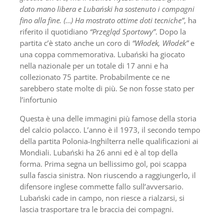
dato mano libera e Lubański ha sostenuto i compagni
fino alla fine. (…) Ha mostrato ottime doti tecniche”
, ha
riferito il quotidiano
“Przegląd Sportowy”
. Dopo la
partita c’è stato anche un coro di
“Włodek, Włodek”
e
una coppa commemorativa. Lubański ha giocato
nella nazionale per un totale di 17 anni e ha
collezionato 75 partite. Probabilmente ce ne
sarebbero state molte di più. Se non fosse stato per
l’infortunio
Questa è una delle immagini più famose della storia
del calcio polacco. L’anno è il 1973, il secondo tempo
della partita Polonia-Inghilterra nelle qualificazioni ai
Mondiali. Lubański ha 26 anni ed è al top della
forma. Prima segna un bellissimo gol, poi scappa
sulla fascia sinistra. Non riuscendo a raggiungerlo, il
difensore inglese commette fallo sull’avversario.
Lubański cade in campo, non riesce a rialzarsi, si
lascia trasportare tra le braccia dei compagni.