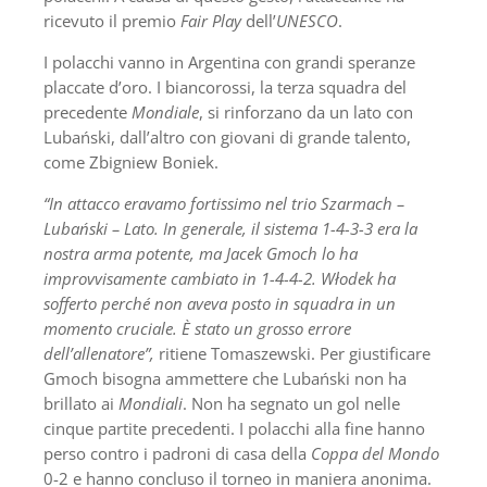
ricevuto il premio
Fair Play
dell’
UNESCO
.
I polacchi vanno in Argentina con grandi speranze
placcate d’oro. I biancorossi, la terza squadra del
precedente
Mondiale
, si rinforzano da un lato con
Lubański, dall’altro con giovani di grande talento,
come Zbigniew Boniek.
“In attacco eravamo fortissimo nel trio Szarmach –
Lubański – Lato. In generale, il sistema 1-4-3-3 era la
nostra arma potente, ma Jacek Gmoch lo ha
improvvisamente cambiato in 1-4-4-2. Włodek ha
sofferto perché non aveva posto in squadra in un
momento cruciale. È stato un grosso errore
dell’allenatore”,
ritiene Tomaszewski. Per giustificare
Gmoch bisogna ammettere che Lubański non ha
brillato ai
Mondiali
. Non ha segnato un gol nelle
cinque partite precedenti. I polacchi alla fine hanno
perso contro i padroni di casa della
Coppa del Mondo
0-2 e hanno concluso il torneo in maniera anonima.