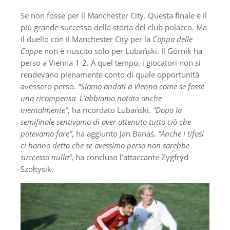
Se non fosse per il Manchester City. Questa finale è il
più grande successo della storia del club polacco. Ma
il duello con il Manchester City per la
Coppa delle
Coppe
non è riuscito solo per Lubański. Il Górnik ha
perso a Vienna 1-2. A quel tempo, i giocatori non si
rendevano pienamente conto di quale opportunità
avessero perso.
“Siamo andati a Vienna come se fosse
una ricompensa. L’abbiamo notato anche
mentalmente”
, ha ricordato Lubański.
“Dopo la
semifinale sentivamo di aver ottenuto tutto ciò che
potevamo fare”
, ha aggiunto Jan Banaś.
“Anche i tifosi
ci hanno detto che se avessimo perso non sarebbe
successo nulla”
, ha concluso l’attaccante Zygfryd
Szołtysik.