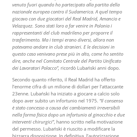
venuto fuori quando ho partecipato alla partita della
nazionale europea contro il Sudamerica. A quel tempo
giocavo con due giocatori del Real Madrid, Amancio e
Velazquez. Sono stati loro a far venire in Polonia i
rappresentanti del club madrileno per proporre il
trasferimento. Ma i tempi erano diversi, allora non
potevamo andare in club stranieri.
E le decisioni in
questo caso venivano prese più in alto, come ho sentito
dire, anche nel Comitato Centrale del Partito Unificato
dei Lavoratori Polacco”,
ricordò Lubański anni dopo.
Secondo quanto riferito, il Real Madrid ha offerto
l’enorme cifra di un milione di dollari per l’attaccante
23enne. Lubański ha iniziato a giocare a calcio solo
dopo aver subito un infortunio nel 1975.
“Il consenso
è stato concesso a causa dei cambiamenti irreversibili
nella forma fisica dopo un infortunio al ginocchio e due
interventi chirurgici”
, hanno scritto nella motivazione
del permesso. Lubański è riuscito a modificare la
bizzarra disposizione. In definitiva, l’autorizzazione