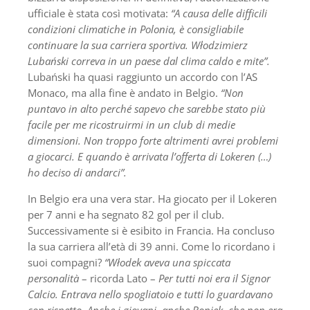
ufficiale è stata così motivata:
“A causa delle difficili
condizioni climatiche in Polonia, è consigliabile
continuare la sua carriera sportiva. Włodzimierz
Lubański correva in un paese dal clima caldo e mite”.
Lubański ha quasi raggiunto un accordo con l’AS
Monaco, ma alla fine è andato in Belgio.
“Non
puntavo in alto perché sapevo che sarebbe stato più
facile per me ricostruirmi in un club di medie
dimensioni. Non troppo forte altrimenti avrei problemi
a giocarci. E quando è arrivata l’offerta di Lokeren (…)
ho deciso di andarci”.
In Belgio era una vera star. Ha giocato per il Lokeren
per 7 anni e ha segnato 82 gol per il club.
Successivamente si è esibito in Francia. Ha concluso
la sua carriera all’età di 39 anni. Come lo ricordano i
suoi compagni?
“Włodek aveva una spiccata
personalità
– ricorda Lato –
Per tutti noi era il Signor
Calcio. Entrava nello spogliatoio e tutti lo guardavano