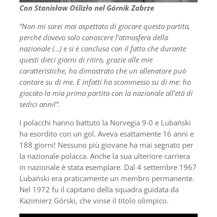
Con Stanisław Oślizło nel Górnik Zabrze
“Non mi sarei mai aspettato di giocare questa partita,
perché dovevo solo conoscere l’atmosfera della
nazionale (…) e si è conclusa con il fatto che durante
questi dieci giorni di ritiro, grazie alle mie
caratteristiche, ho dimostrato che un allenatore può
contare su di me. E infatti ha scommesso su di me: ho
giocato la mia prima partita con la nazionale all’età di
sedici anni!”.
I polacchi hanno battuto la Norvegia 9-0 e Lubański
ha esordito con un gol. Aveva esattamente 16 anni e
188 giorni! Nessuno più giovane ha mai segnato per
la nazionale polacca. Anche la sua ulteriore carriera
in nazionale è stata esemplare. Dal 4 settembre 1967
Lubański era praticamente un membro permanente.
Nel 1972 fu il capitano della squadra guidata da
Kazimierz Górski, che vinse il titolo olimpico.