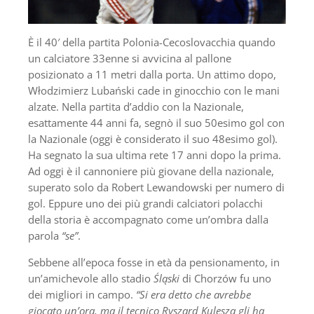
È il 40′ della partita Polonia-Cecoslovacchia quando
un calciatore 33enne si avvicina al pallone
posizionato a 11 metri dalla porta. Un attimo dopo,
Włodzimierz Lubański cade in ginocchio con le mani
alzate. Nella partita d’addio con la Nazionale,
esattamente 44 anni fa, segnò il suo 50esimo gol con
la Nazionale (oggi è considerato il suo 48esimo gol).
Ha segnato la sua ultima rete 17 anni dopo la prima.
Ad oggi è il cannoniere più giovane della nazionale,
superato solo da Robert Lewandowski per numero di
gol. Eppure uno dei più grandi calciatori polacchi
della storia è accompagnato come un’ombra dalla
parola
“se”
.
Sebbene all’epoca fosse in età da pensionamento, in
un’amichevole allo stadio
Śląski
di Chorzów fu uno
dei migliori in campo.
“Si era detto che avrebbe
giocato un’ora, ma il tecnico Ryszard Kulesza gli ha