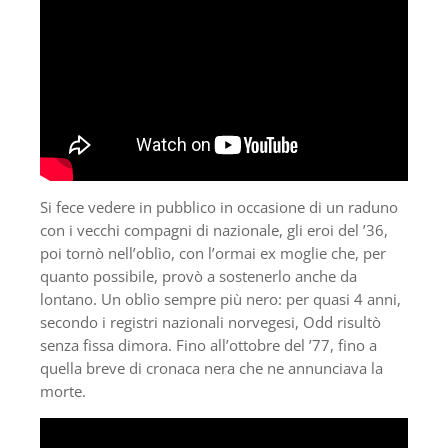
Si fece vedere in pubblico in occasione di un raduno
con i vecchi compagni di nazionale, gli eroi del ’36,
poi tornò nell’oblìo, con l’ormai ex moglie che, per
quanto possibile, provò a sostenerlo anche da
lontano. Un oblìo sempre più nero: per quasi 4 anni,
secondo i registri nazionali norvegesi, Odd risultò
senza fissa dimora. Fino all’ottobre del ’77, fino a
quella breve di cronaca nera che ne annunciava la
morte.