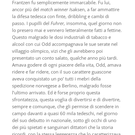
Frantzen fu semplicemente immarcabile. Fu lui,
ancor più del
match winner I
saksen, a far ammattire
la difesa tedesca con finte, dribbling e cambi di
passo. I pupilli del
Fuhrer,
insomma, quel giorno non
lo presero mai e vennero letteralmente fatti a fettine.
Questo malgrado le dosi industriali di tabacco e
alcool con cui Odd accompagnava le sue serate nel
villaggio olimpico, vizi che gli avrebbero poi
presentato un conto salato, qualche anno più tardi.
Amava godere di ogni piacere della vita, Odd, amava
ridere e far ridere, con il suo carattere guascone
aveva conquistato un po’ tutti i mebri della
spedizione norvegese a Berlino, malgrado fosse
l’ultimo arrivato. Ed è forse proprio questa
sfrontatezza, questa voglia di divertirsi e di divertire,
sempre e comunque, che gli permise di scendere in
campo davanti a quasi 60 mila tedeschi, nel giorno
del suo debutto in nazionale, sotto gli occhi di uno
dei più spietati e sanguinari dittatori che la storia
ricordi, con la stessa leggerezza che lo caratterizzava