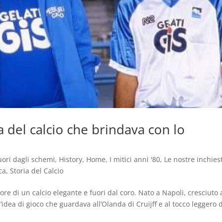
 del calcio che brindava con lo
uori dagli schemi
,
History
,
Home
,
I mitici anni '80
,
Le nostre inchies
ca
,
Storia del Calcio
re di un calcio elegante e fuori dal coro. Nato a Napoli, cresciuto 
idea di gioco che guardava all’Olanda di Cruijff e al tocco leggero d