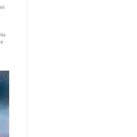
oni
lla
re