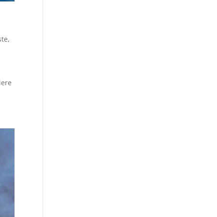
ste
,
iere