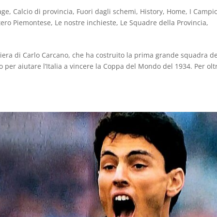
age
,
Calcio di provincia
,
Fuori dagli schemi
,
History
,
Home
,
I Campi
atero Piemontese
,
Le nostre inchieste
,
Le Squadre della Provincia
,
riera di Carlo Carcano, che ha costruito la prima grande squadra de
zo per aiutare l’Italia a vincere la Coppa del Mondo del 1934. Per olt