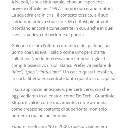
A Napoli, la sua città natale, ebbe un’esperienza
breve e difficile nel 1997. I tempi non erano maturi.
La squadra era in crisi, il contesto tossico, e il suo
calcio non poteva sbocciare. Ma i tifosi più attenti
ricordano ancora alcune partite in cui, anche in quel
caos, si vedeva un barlume di poesia.
Galeone è stato l’ultimo romantico del pallone, un
uomo che vedeva il calcio come un’opera d’arte
collettiva. Non lo interessavano i moduli rigidi, i
compiti ossessivi, i ruoli statici. Preferiva parlare di
“idee”
,
“spazi”
,
“intuizione”
. Un calcio quasi filosofico,
in cui la libertà era centrale tanto quanto la disciplina.
Il suo approccio anticipava, per certi versi, ciò che
oggi vediamo in allenatori come De Zerbi, Guardiola,
Klopp: il calcio come movimento, come armonia,
come creazione costante di superiorità, non solo
numerica ma anche emotiva.
Eppure, negli anni ’90 e 2000, questa visione era