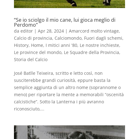
“Se io sciolgo il mio cane, lui gioca meglio di
Perdomo”
da
editor
|
Apr 28, 2024
|
Amarcord molto vintage
,
Calcio di provincia
,
Calciomondo
,
Fuori dagli schemi
,
History
,
Home
,
I mitici anni '80
,
Le nostre inchieste
,
Le province del mondo
,
Le Squadre della Provincia
,
Storia del Calcio
José Batlle Teixeira, scritto e letto così, non
susciterebbe grandi curiosità, eppure basta la
semplice aggiunta di un altro nome (soprannome o
meno) per riportare la mente a memorabili “oscenità
calcistiche”. Sotto la Lanterna i più avranno
riconosciuto,...