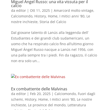
Miguel Ángel Russo: una vita vissuta per il
calcio
da
editor
|
Ott 11, 2025
|
Amarcord molto vintage
,
Calciomondo
,
History
,
Home
,
I mitici anni '80
,
Le
nostre inchieste
,
Storia del Calcio
Dal giovane talento di Lanús alla leggenda dell’
Estudiantes e dei grandi club sudamericani, un
uomo che ha respirato calcio fino all’ultimo giorno
Miguel Ángel Russo nacque a Lanús nel 1956, con
una palla sempre tra i piedi. Fin da ragazzo, il calcio
non era solo un...
Ex combattente delle Malvinas
da
editor
|
Feb 20, 2025
|
Calciomondo
,
Fuori dagli
schemi
,
History
,
Home
,
I mitici anni '80
,
Le nostre
inchieste
,
Le province del mondo
,
Letteratura