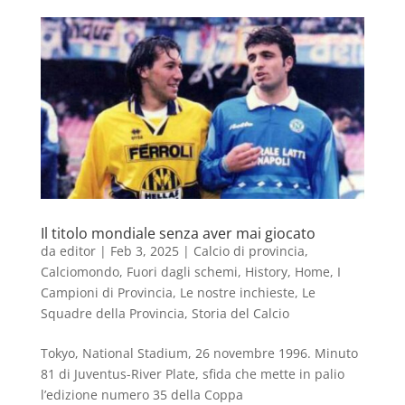
Il titolo mondiale senza aver mai giocato
da
editor
|
Feb 3, 2025
|
Calcio di provincia
,
Calciomondo
,
Fuori dagli schemi
,
History
,
Home
,
I
Campioni di Provincia
,
Le nostre inchieste
,
Le
Squadre della Provincia
,
Storia del Calcio
Tokyo, National Stadium, 26 novembre 1996. Minuto
81 di Juventus-River Plate, sfida che mette in palio
l’edizione numero 35 della Coppa