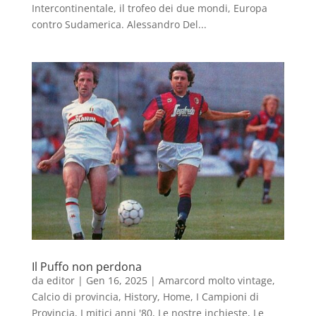
Intercontinentale, il trofeo dei due mondi, Europa
contro Sudamerica. Alessandro Del...
Il Puffo non perdona
da
editor
|
Gen 16, 2025
|
Amarcord molto vintage
,
Calcio di provincia
,
History
,
Home
,
I Campioni di
Provincia
,
I mitici anni '80
,
Le nostre inchieste
,
Le