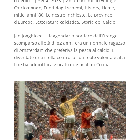
da
editor
|
Set 4, 2023
|
Amarcord molto vintage
,
Calciomondo
,
Fuori dagli schemi
,
History
,
Home
,
I
mitici anni '80
,
Le nostre inchieste
,
Le province
d'Europa
,
Letteratura calcistica
,
Storia del Calcio
Jan Jongbloed, il leggendario portiere dell’Orange
scomparso all’età di 82 anni, era un normale ragazzo
di Amsterdam che preferiva la pesca al calcio. È
diventato una stella contro la sua reale volontà e alla
fine ha addirittura giocato due finali di Coppa...