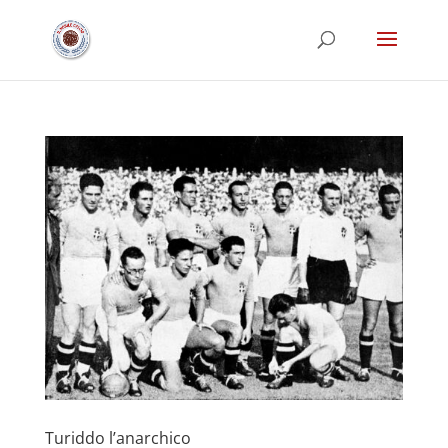
Turiddo l’anarchico