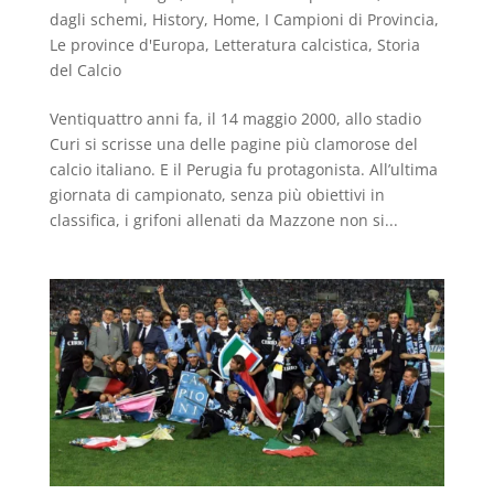
dagli schemi
,
History
,
Home
,
I Campioni di Provincia
,
Le province d'Europa
,
Letteratura calcistica
,
Storia
del Calcio
Ventiquattro anni fa, il 14 maggio 2000, allo stadio
Curi si scrisse una delle pagine più clamorose del
calcio italiano. E il Perugia fu protagonista. All’ultima
giornata di campionato, senza più obiettivi in
classifica, i grifoni allenati da Mazzone non si...