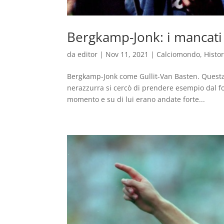
Bergkamp-Jonk: i mancati 
da
editor
|
Nov 11, 2021
|
Calciomondo
,
Histo
Bergkamp-Jonk come Gullit-Van Basten. Questa era
nerazzurra si cercò di prendere esempio dal f
momento e su di lui erano andate forte...