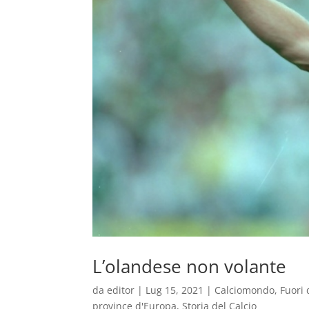
L’olandese non volante
da
editor
|
Lug 15, 2021
|
Calciomondo
,
Fuori 
province d'Europa
,
Storia del Calcio