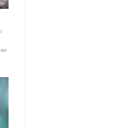
io
 del