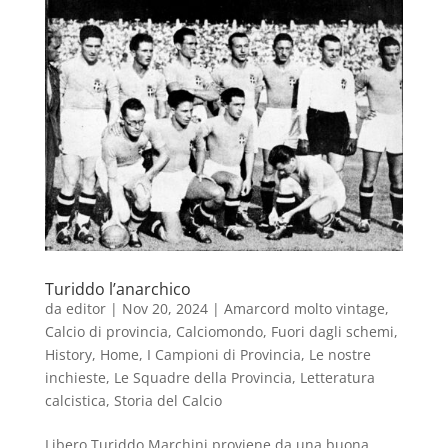
Turiddo l’anarchico
da
editor
|
Nov 20, 2024
|
Amarcord molto vintage
,
Calcio di provincia
,
Calciomondo
,
Fuori dagli schemi
,
History
,
Home
,
I Campioni di Provincia
,
Le nostre
inchieste
,
Le Squadre della Provincia
,
Letteratura
calcistica
,
Storia del Calcio
Libero Turiddo Marchini proviene da una buona