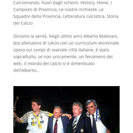
Calciomondo
,
Fuori dagli schemi
,
History
,
Home
,
I
Campioni di Provincia
,
Le nostre inchieste
,
Le
Squadre della Provincia
,
Letteratura calcistica
,
Storia
del Calcio
Diciamo la verità. Negli ultimi anni Alberto Malesani,
(ex) allenatore di calcio con un curriculum decennale
speso sui campi di svariate città italiane, è stato
soprattutto, se non unicamente, un fenomeno del
web. Il mondo del calcio si è dimenticato
dell’Alberto...