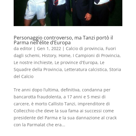
Personaggio controverso, ma Tanzi portò il
Parma nell’élite d’Europa
da
editor
|
Gen 1, 2022
|
Calcio di provincia
,
Fuori
dagli schemi
,
History
,
Home
,
I Campioni di Provincia
,
Le nostre inchieste
,
Le province d'Europa
,
Le
Squadre della Provincia
,
Letteratura calcistica
,
Storia
del Calcio
Tre anni dopo l’ultima, definitiva, condanna per
bancarotta fraudolenta, a 17 anni e 5 mesi di
carcere, è morto Callisto Tanzi, imprenditore di
Collecchio che deve la sua fama ai successi come
presidente del Parma e la sua dannazione al crack
con la Parmalat che era...