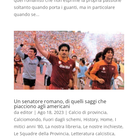
quei romanisti che non esprime la propria passione
soltanto quando porta i guanti, ma in particolare
quando se...
Un senatore romano, di quelli saggi che
piacciono agli americani
da
editor
|
Ago 18, 2023
|
Calcio di provincia
,
Calciomondo
,
Fuori dagli schemi
,
History
,
Home
,
I
mitici anni '80
,
La nostra libreria
,
Le nostre inchieste
,
Le Squadre della Provincia
,
Letteratura calcistica
,