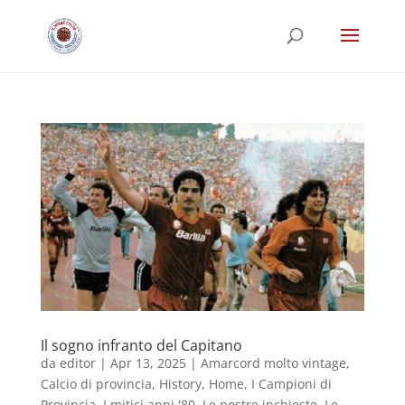
Il sogno infranto del Capitano
da
editor
|
Apr 13, 2025
|
Amarcord molto vintage
,
Calcio di provincia
,
History
,
Home
,
I Campioni di
Provincia
,
I mitici anni '80
,
Le nostre inchieste
,
Le