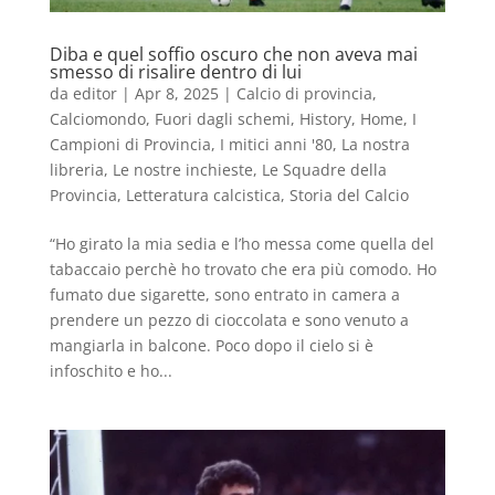
Diba e quel soffio oscuro che non aveva mai
smesso di risalire dentro di lui
da
editor
|
Apr 8, 2025
|
Calcio di provincia
,
Calciomondo
,
Fuori dagli schemi
,
History
,
Home
,
I
Campioni di Provincia
,
I mitici anni '80
,
La nostra
libreria
,
Le nostre inchieste
,
Le Squadre della
Provincia
,
Letteratura calcistica
,
Storia del Calcio
“Ho girato la mia sedia e l’ho messa come quella del
tabaccaio perchè ho trovato che era più comodo. Ho
fumato due sigarette, sono entrato in camera a
prendere un pezzo di cioccolata e sono venuto a
mangiarla in balcone. Poco dopo il cielo si è
infoschito e ho...