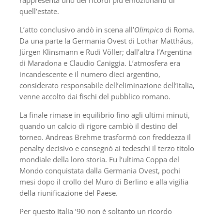
rappresenta uno dei ricordi più emozionanti di
quell’estate.
L’atto conclusivo andò in scena all’
Olimpico
di Roma.
Da una parte la Germania Ovest di Lothar Matthäus,
Jürgen Klinsmann e Rudi Völler; dall’altra l’Argentina
di Maradona e Claudio Caniggia. L’atmosfera era
incandescente e il numero dieci argentino,
considerato responsabile dell’eliminazione dell’Italia,
venne accolto dai fischi del pubblico romano.
La finale rimase in equilibrio fino agli ultimi minuti,
quando un calcio di rigore cambiò il destino del
torneo. Andreas Brehme trasformò con freddezza il
penalty decisivo e consegnò ai tedeschi il terzo titolo
mondiale della loro storia. Fu l’ultima Coppa del
Mondo conquistata dalla Germania Ovest, pochi
mesi dopo il crollo del Muro di Berlino e alla vigilia
della riunificazione del Paese.
Per questo Italia ’90 non è soltanto un ricordo