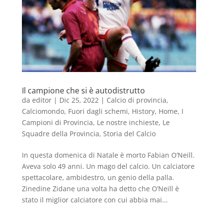
Il campione che si è autodistrutto
da
editor
|
Dic 25, 2022
|
Calcio di provincia
,
Calciomondo
,
Fuori dagli schemi
,
History
,
Home
,
I
Campioni di Provincia
,
Le nostre inchieste
,
Le
Squadre della Provincia
,
Storia del Calcio
In questa domenica di Natale è morto Fabian O’Neill.
Aveva solo 49 anni. Un mago del calcio. Un calciatore
spettacolare, ambidestro, un genio della palla.
Zinedine Zidane una volta ha detto che O’Neill è
stato il miglior calciatore con cui abbia mai...