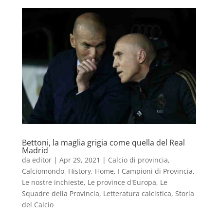
Bettoni, la maglia grigia come quella del Real
Madrid
da
editor
|
Apr 29, 2021
|
Calcio di provincia
,
Calciomondo
,
History
,
Home
,
I Campioni di Provincia
,
Le nostre inchieste
,
Le province d'Europa
,
Le
Squadre della Provincia
,
Letteratura calcistica
,
Storia
del Calcio