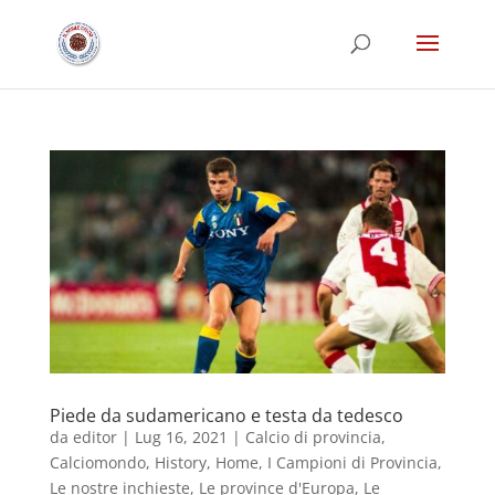
Piede da sudamericano e testa da tedesco
da
editor
|
Lug 16, 2021
|
Calcio di provincia
,
Calciomondo
,
History
,
Home
,
I Campioni di Provincia
,
Le nostre inchieste
,
Le province d'Europa
,
Le