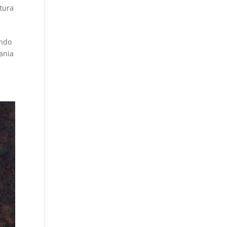
atura
ondo
mania