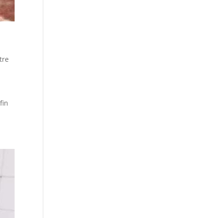
tre
fin