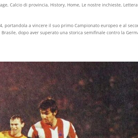
tage
,
Calcio di provincia
,
History
,
Home
,
Le nostre inchieste
,
Letter
974, portandola a vincere il suo primo Campionato europeo e al sec
il Brasile, dopo aver superato una storica semifinale contro la Ger