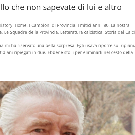
lo che non sapevate di lui e altro
History
,
Home
,
I Campioni di Provincia
,
I mitici anni '80
,
La nostra
e
,
Le Squadre della Provincia
,
Letteratura calcistica
,
Storia del Calc
a mi ha riservato una bella sorpresa. Egli usava riporre sui ripiani
otidiani ripiegati in due. Ebbene sto lì per eliminarli nel cesto della