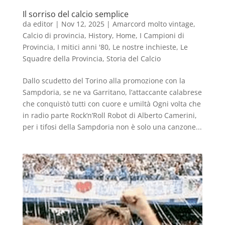
Il sorriso del calcio semplice
da
editor
|
Nov 12, 2025
|
Amarcord molto vintage
,
Calcio di provincia
,
History
,
Home
,
I Campioni di
Provincia
,
I mitici anni '80
,
Le nostre inchieste
,
Le
Squadre della Provincia
,
Storia del Calcio
Dallo scudetto del Torino alla promozione con la
Sampdoria, se ne va Garritano, l’attaccante calabrese
che conquistò tutti con cuore e umiltà Ogni volta che
in radio parte Rock’n’Roll Robot di Alberto Camerini,
per i tifosi della Sampdoria non è solo una canzone...