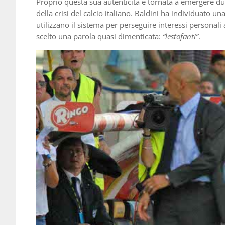
Proprio questa sua autenticità è tornata a emergere d
della crisi del calcio italiano. Baldini ha individuato un
utilizzano il sistema per perseguire interessi personali
scelto una parola quasi dimenticata:
“lestofanti”
.