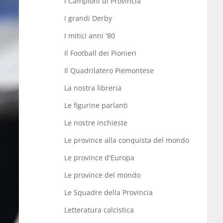
I Campioni di Provincia
I grandi Derby
I mitici anni '80
Il Football dei Pionieri
Il Quadrilatero Piemontese
La nostra libreria
Le figurine parlanti
Le nostre inchieste
Le province alla conquista del mondo
Le province d'Europa
Le province del mondo
Le Squadre della Provincia
Letteratura calcistica