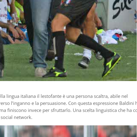
la lingua italiana il lestofante è una persona scaltra, abile nel
averso l’inganno e la persuasione. Con questa espressione Baldini 
ma finiscono invece per sfruttarlo. Una scelta linguistica che ha c
 social network.