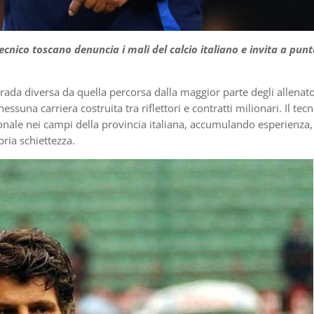
ecnico toscano denuncia i mali del calcio italiano e invita a pun
trada diversa da quella percorsa dalla maggior parte degli allenato
ssuna carriera costruita tra riflettori e contratti milionari. Il tecn
ionale nei campi della provincia italiana, accumulando esperienza,
ria schiettezza.