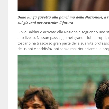
Dalla lunga gavetta alla panchina della Nazionale, il t
sui giovani per costruire il futuro
Silvio Baldini è arrivato alla Nazionale seguendo una s
alto livello. Nessun passaggio nei grandi club europei, ne
toscano ha trascorso gran parte della sua vita profess
delusioni e soddisfazioni senza mai rinunciare alla prop