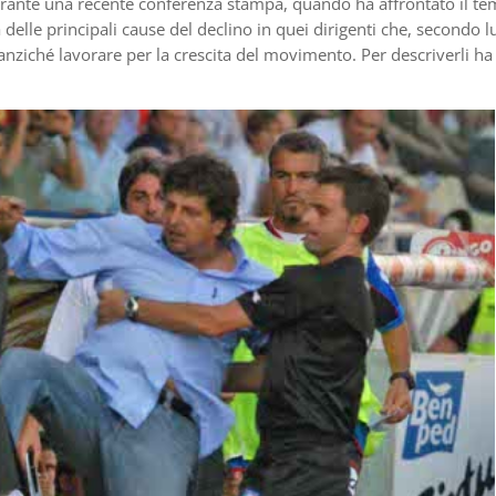
urante una recente conferenza stampa, quando ha affrontato il te
a delle principali cause del declino in quei dirigenti che, secondo lu
 anziché lavorare per la crescita del movimento. Per descriverli ha