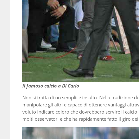
Il famoso calcio a Di Carlo
Non si tratta di un semplice insulto. Nella tradizione del
manipolare gli altri e capace di ottenere vantaggi attr
voluto indicare coloro che dovrebbero servire il calcio 
molti osservatori e che ha rapidamente fatto il giro dei