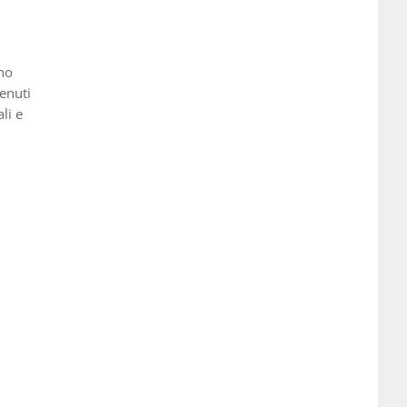
ano
tenuti
li e