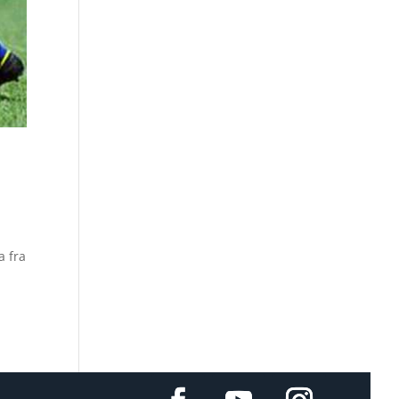
,
a fra