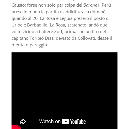
Causio: forse non solo per colpa del
Barone
il Perù
prese in mano la partita e addirittura la dominò
quando al 20’ La Rosa e Leguia presero il posto di
Uribe e Barbadillo. La Rosa, scatenato, andò due
volte vicino a battere Zoff, prima che un tiro del
capitano Toribio Diaz, deviato da Collovati, desse il
meritato pareggio.