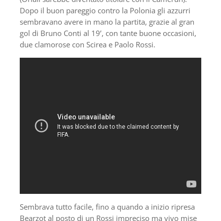
Dopo il buon pareggio contro la Polonia gli azzurri
sembravano avere in mano la partita, grazie al gran
gol di Bruno Conti al 19’, con tante buone occasioni,
due clamorose con Scirea e Paolo Rossi.
Sembrava tutto facile, fino a quando a inizio ripresa
Bearzot al posto di un Rossi impreciso ma vivo mise