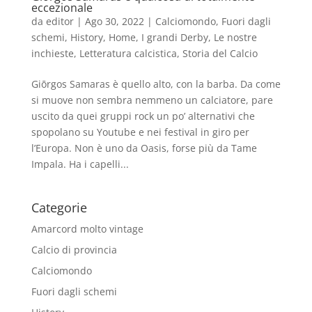
eccezionale
da
editor
|
Ago 30, 2022
|
Calciomondo
,
Fuori dagli
schemi
,
History
,
Home
,
I grandi Derby
,
Le nostre
inchieste
,
Letteratura calcistica
,
Storia del Calcio
Giōrgos Samaras è quello alto, con la barba. Da come
si muove non sembra nemmeno un calciatore, pare
uscito da quei gruppi rock un po’ alternativi che
spopolano su Youtube e nei festival in giro per
l’Europa. Non è uno da Oasis, forse più da Tame
Impala. Ha i capelli...
Categorie
Amarcord molto vintage
Calcio di provincia
Calciomondo
Fuori dagli schemi