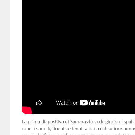
La prima diapositiva di Samaras lo vede girato di spall
capelli sono lì, fluenti, e tenuti a bada dal sudore nonos