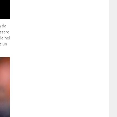
a da
essere
le nel
e un