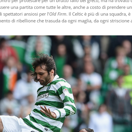
contro per protestare per un brutto fallo del greco, ma ha trovato 
sere una partita come tutte le altre, anche a costo di prendere u
i spettatori ansiosi per l’
Old Firm
. Il Celtic è più di una squadra, è
to di ribellione che trasuda da ogni maglia, da ogni striscione 