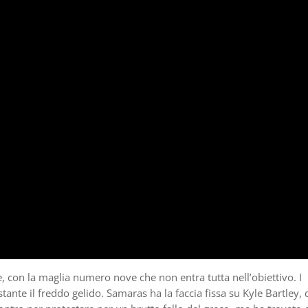
e, con la maglia numero nove che non entra tutta nell’obiettivo. I
tante il freddo gelido. Samaras ha la faccia fissa su Kyle Bartley, d