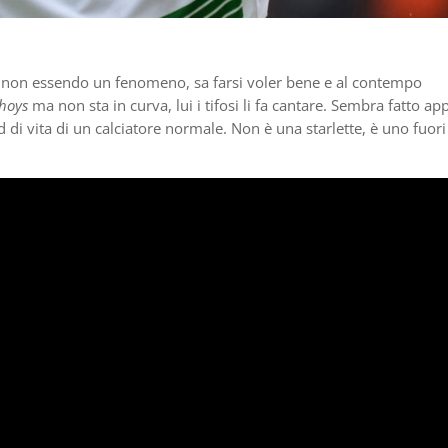
r non essendo un fenomeno, sa farsi voler bene e al contempo
hoys
ma non sta in curva, lui i tifosi li fa cantare. Sembra fatto ap
 di vita di un calciatore normale. Non è una starlette, è uno fuori