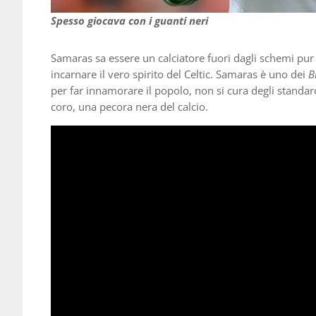
Spesso giocava con i guanti neri
Samaras sa essere un calciatore fuori dagli schemi pu
incarnare il vero spirito del Celtic. Samaras è uno dei
B
per far innamorare il popolo, non si cura degli standard
coro, una pecora nera del calcio.