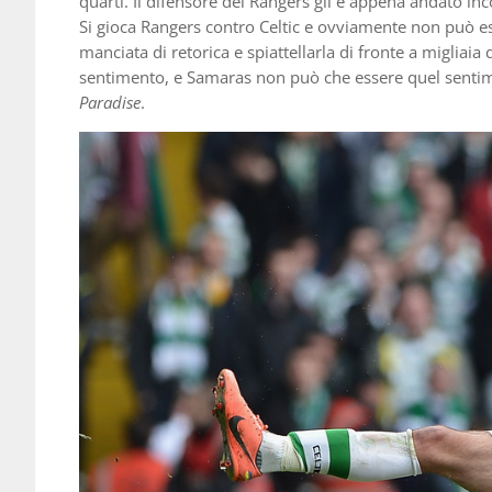
quarti. Il difensore del Rangers gli è appena andato in
Si gioca Rangers contro Celtic e ovviamente non può es
manciata di retorica e spiattellarla di fronte a migliaia d
sentimento, e Samaras non può che essere quel sentimen
Paradise
.