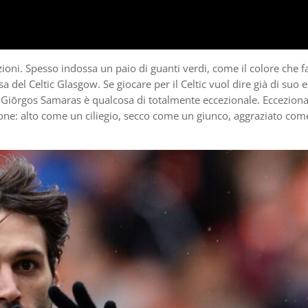
zioni. Spesso indossa un paio di guanti verdi, come il colore che f
 del Celtic Glasgow. Se giocare per il Celtic vuol dire già di suo 
fa Giōrgos Samaras è qualcosa di totalmente eccezionale. Ecceziona
one: alto come un ciliegio, secco come un giunco, aggraziato com