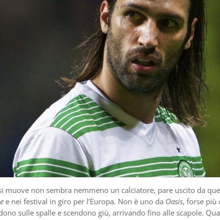
 si muove non sembra nemmeno un calciatore, pare uscito da que
e
e nei festival in giro per l’Europa. Non è uno da
Oasis
, forse più
li cadono sulle spalle e scendono giù, arrivando fino alle scapole. Q