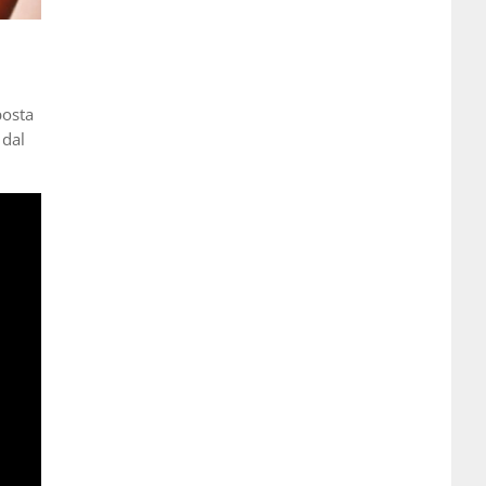
posta
 dal