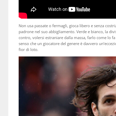
Non usa passate o fermagli, gioca libero e senza costri
padrone nel suo abbigliamento. Verde e bianco, la divisa
contro, volersi estraniare dalla massa, farlo come lo 
senso che un giocatore del genere è davvero un’eccezi
fior di loto.