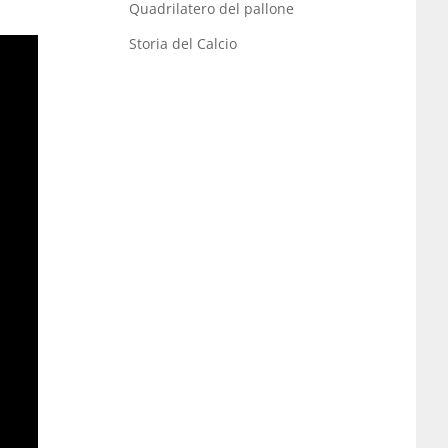
Quadrilatero del pallone
Storia del Calcio