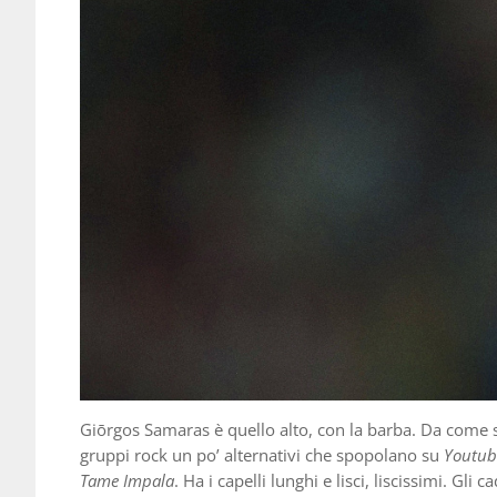
Giōrgos Samaras è quello alto, con la barba. Da come
gruppi rock un po’ alternativi che spopolano su
Youtub
Tame Impala
. Ha i capelli lunghi e lisci, liscissimi. G