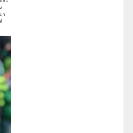
duro.
na
 un
al