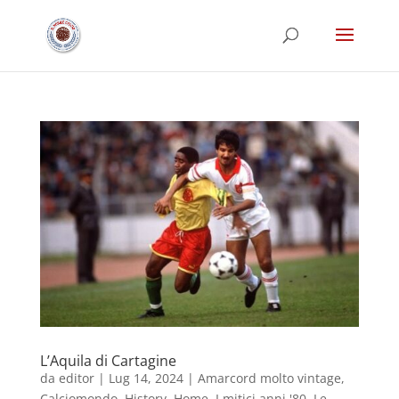
L’Aquila di Cartagine
da
editor
|
Lug 14, 2024
|
Amarcord molto vintage
,
Calciomondo
,
History
,
Home
,
I mitici anni '80
,
Le