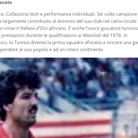
iocato
ce. Colleziona titoli e performance individuali. Sei volte campione 
 largamente contribuito al dominio del suo club nel calcio locale 
o vinse il
Pallone d’Oro
africano. È anche l’unico giocatore tunisin
 prestazioni durante le qualificazioni ai
Mondiali
del 1978. In
co, la Tunisia diventa la prima squadra africana a vincere una ga
mperatore
al suo popolo e ad un intero continente.