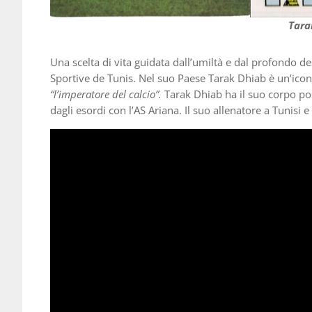
Tara
Una scelta di vita guidata dall’umiltà e dal profondo de
Sportive de Tunis. Nel suo Paese Tarak Dhiab è un’ico
“l’imperatore del calcio”.
Tarak Dhiab ha il suo corpo pos
dagli esordi con l’AS Ariana. Il suo allenatore a Tunisi e