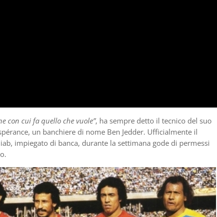
ne con cui fa quello che vuole”
, ha sempre detto il tecnico del suo
 Espérance, un banchiere di nome Ben Jedder. Ufficialmente il
hiab, impiegato di banca, durante la settimana gode di permessi
o.