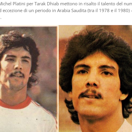
Michel Platini per Tarak Dhiab mettono in risalto il talento del n
d eccezione di un periodo in Arabia Saudita (tra il 1978 e il 1980) 
.