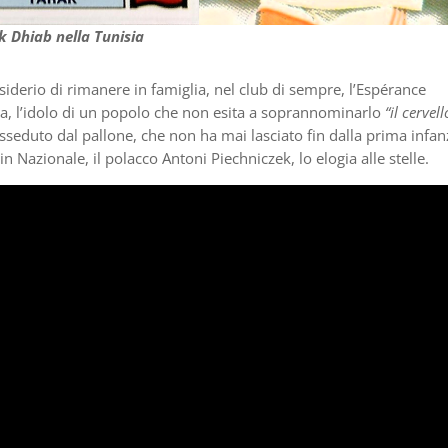
k Dhiab nella Tunisia
siderio di rimanere in famiglia, nel club di sempre, l’Espérance
na, l’idolo di un popolo che non esita a soprannominarlo
“il cervell
seduto dal pallone, che non ha mai lasciato fin dalla prima infan
 in Nazionale, il polacco Antoni Piechniczek, lo elogia alle stelle.