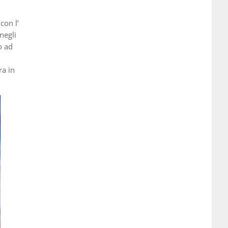
con l’
negli
o ad
ra in