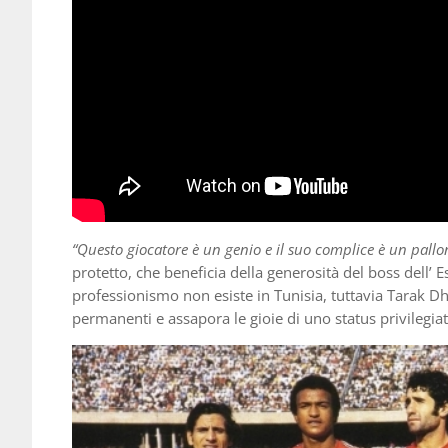
“Questo giocatore è un genio e il suo complice è un pallo
protetto, che beneficia della generosità del boss dell’
professionismo non esiste in Tunisia, tuttavia Tarak D
permanenti e assapora le gioie di uno status privilegiat