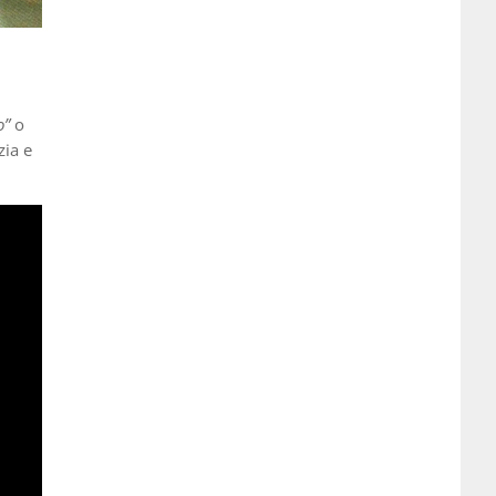
o”
o
zia e