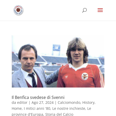
Il Benfica svedese di Svenni
da
editor
|
Ago 27, 2024
|
Calciomondo
,
History
,
Home
,
I mitici anni '80
,
Le nostre inchieste
,
Le
province d'Europa
,
Storia del Calcio