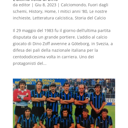
da
editor
|
Giu 8, 2023
|
Calciomondo
,
Fuori dagli
schemi
,
History
,
Home
,
I mitici anni '80
,
Le nostre
inchieste
,
Letteratura calcistica
,
Storia del Calcio
Il 29 maggio del 1983 fu il giorno dell’ultima partita
disputata da un grande portiere. L’addio al calcio
giocato di Dino Zoff avvenne a Göteborg, in Svezia, a
difesa dei pali della nazionale italiana per la
centododicesima volta in carriera. Uno dei
protagonisti del...