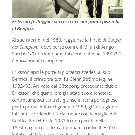
Eriksson festeggia i successi nel suo primo pwriodo
al Benfica
Al suo ritorno, nel 1989, raggiunse la finale di
Coppa
dei Campioni
, dove perse contro il Milan di Arrigo
Sacchi (1-0). I trionfi non finiscono qui e nel 1990-‘91
è nuovamente campione.
Eriksson aprì le porte ai giocatori svedesi al suo
Benfica: il primo tra tutti fu Glenn Strömberg, nel
1982-‘83. Arrivato dal Göteborg, precedente club di
Eriksson, che quindi era già stato suo allenatore, il
centrocampista centrale giunse in terra portoghese
per la prima volta nel gennaio 1983, già a stagione
iniziata, esordendo ufficialmente con la maglia del
Benfica il 5 febbraio 1983 in una partita della
18esima giornata del campionato, contro il Vitória
Setúbal all’
Estádio da Luz
. Il risultato finale di