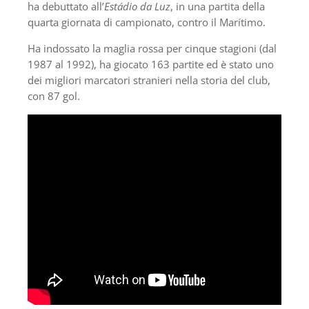
ha debuttato all’
Estádio da Luz
, in una partita della
quarta giornata di campionato, contro il Marítimo.
Ha indossato la maglia rossa per cinque stagioni (dal
1987 al 1992), ha giocato 163 partite ed è stato uno
dei migliori marcatori stranieri nella storia del club,
con 87 gol.