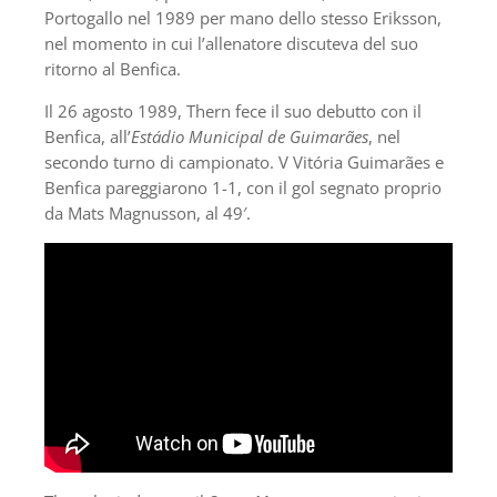
Portogallo nel 1989 per mano dello stesso Eriksson,
nel momento in cui l’allenatore discuteva del suo
ritorno al Benfica.
Il 26 agosto 1989, Thern fece il suo debutto con il
Benfica, all’
Estádio Municipal de Guimarães
, nel
secondo turno di campionato. V Vitória Guimarães e
Benfica pareggiarono 1-1, con il gol segnato proprio
da Mats Magnusson, al 49′.